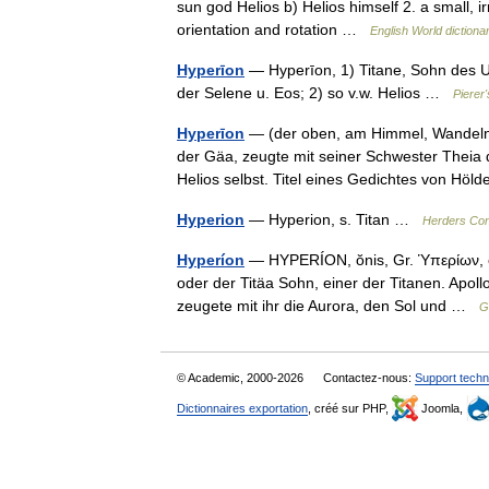
sun god Helios b) Helios himself 2. a small, i
orientation and rotation …
English World dictiona
Hyperīon
— Hyperīon, 1) Titane, Sohn des U
der Selene u. Eos; 2) so v.w. Helios …
Pierer
Hyperīon
— (der oben, am Himmel, Wandelnde
der Gäa, zeugte mit seiner Schwester Theia 
Helios selbst. Titel eines Gedichtes von Höl
Hyperion
— Hyperion, s. Titan …
Herders Con
Hyperíon
— HYPERÍON, ŏnis, Gr. Ὑπερίων, ον
oder der Titäa Sohn, einer der Titanen. Apollo
zeugete mit ihr die Aurora, den Sol und …
G
© Academic, 2000-2026
Contactez-nous:
Support techn
Dictionnaires exportation
, créé sur PHP,
Joomla,