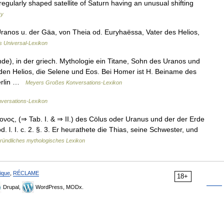
rregularly shaped satellite of Saturn having an unusual shifting
ry
ranos u. der Gäa, von Theia od. Euryhaëssa, Vater des Helios,
's Universal-Lexikon
), in der griech. Mythologie ein Titane, Sohn des Uranos und
den Helios, die Selene und Eos. Bei Homer ist H. Beiname des
derlin …
Meyers Großes Konversations-Lexikon
versations-Lexikon
ος, (⇒ Tab. I. & ⇒ II.) des Cölus oder Uranus und der der Erde
d. l. I. c. 2. §. 3. Er heurathete die Thias, seine Schwester, und
ründliches mythologisches Lexikon
ique
,
RÉCLAME
18+
Drupal,
WordPress, MODx.