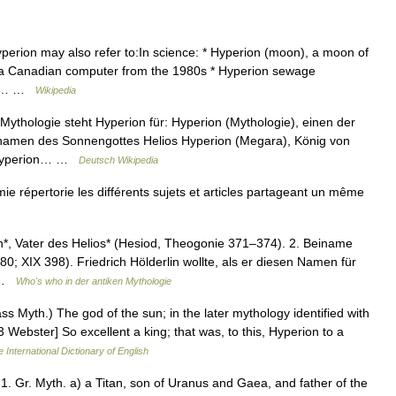
perion may also refer to:In science: * Hyperion (moon), a moon of
, a Canadian computer from the 1980s * Hyperion sewage
age… …
Wikipedia
Mythologie steht Hyperion für: Hyperion (Mythologie), einen der
inamen des Sonnengottes Helios Hyperion (Megara), König von
 Hyperion… …
Deutsch Wikipedia
répertorie les différents sujets et articles partageant un même
n*, Vater des Helios* (Hesiod, Theogonie 371–374). 2. Beiname
480; XIX 398). Friedrich Hölderlin wollte, als er diesen Namen für
r …
Who's who in der antiken Mythologie
lass Myth.) The god of the sun; in the later mythology identified with
3 Webster] So excellent a king; that was, to this, Hyperion to a
 International Dictionary of English
 1. Gr. Myth. a) a Titan, son of Uranus and Gaea, and father of the