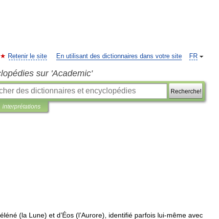
Retenir le site
En utilisant des dictionnaires dans votre site
FR
clopédies sur 'Academic'
Recherche!
interprétations
éléné
(
la
Lune
)
et
d
’
Éos
(
l
’
Aurore
),
identifié
parfois
lui
-
même
avec