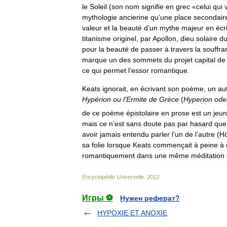
le
Soleil
(
son
nom
signifie
en
grec
«
celui
qui
mythologie
ancienne
qu
’
une
place
secondair
valeur
et
la
beauté
d
’
un
mythe
majeur
en
écr
titanisme
originel
,
par
Apollon
,
dieu
solaire
d
pour
la
beauté
de
passer
à
travers
la
souffra
marque
un
des
sommets
du
projet
capital
de
ce
qui
permet
l
’
essor
romantique
.
Keats
ignorait
,
en
écrivant
son
poème
,
un
au
Hypérion
ou
l
’
Ermite
de
Grèce
(
Hyperion
ode
de
ce
poème
épistolaire
en
prose
est
un
jeu
mais
ce
n
’
est
sans
doute
pas
par
hasard
que
avoir
jamais
entendu
parler
l
’
un
de
l
’
autre
(
Hö
sa
folie
lorsque
Keats
commençait
à
peine
à
romantiquement
dans
une
même
méditation
Encyclopédie
Universelle
.
2012
.
Игры ⚽
Нужен реферат?
HYPOXIE ET ANOXIE