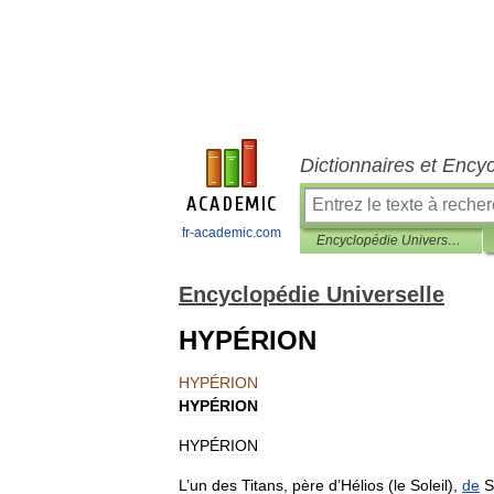
Dictionnaires et Ency
fr-academic.com
Encyclopédie Universelle
Encyclopédie Universelle
HYPÉRION
HYPÉRION
HYPÉRION
HYPÉRION
L
’
un
des
Titans
,
père
d
’
Hélios
(
le
Soleil
),
de
S