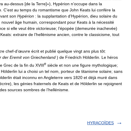
va
au
-
dessus
[
de
la
Terre
]»),
Hypérion
n
’
occupe
dans
la
e
.
C
’
est
au
temps
du
romantisme
que
John
Keats
lui
confère
la
ivant
son
Hypérion
:
la
supplantation
d
’
Hypérion
,
dieu
solaire
du
u
nouvel
âge
humain
,
correspondant
pour
Keats
à
la
nécessité
nce
si
elle
veut
être
victorieuse
;
l
’
épopée
(
demeurée
inachevée
)
Keats:
extraire
de
l
’
hellénisme
ancien
,
contre
le
classicisme
,
tout
tre
chef
-
d
’
œuvre
écrit
et
publié
quelque
vingt
ans
plus
tôt:
r
der
Eremit
von
Griechenland
)
de
Friedrich
Hölderlin
.
Le
héros
e
ne
Grec
de
la
fin
du
XVIII
siècle
et
non
une
figure
mythologique
;
Hölderlin
lui
a
choisi
un
tel
nom
,
porteur
de
titanisme
solaire
;
sans
lderlin
était
inconnu
en
Angleterre
vers
1820
et
déjà
muré
dans
écrire
),
les
génies
fraternels
de
Keats
et
de
Hölderlin
se
rejoignent
des
sources
sombres
de
l
’
hellénisme
.
HYRACOÏDES