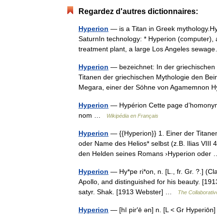
Regardez d'autres dictionnaires:
Hyperion
— is a Titan in Greek mythology.Hy
SaturnIn technology: * Hyperion (computer)
treatment plant, a large Los Angeles sew
Hyperion
— bezeichnet: In der griechischen 
Titanen der griechischen Mythologie den Be
Megara, einer der Söhne von Agamemnon
Hyperion
— Hypérion Cette page d’homonymie 
nom …
Wikipédia en Français
Hyperion
— {{Hyperion}} 1. Einer der Titane
oder Name des Helios* selbst (z.B. Ilias VIII 
den Helden seines Romans ›Hyperion ode
Hyperion
— Hy*pe ri*on, n. [L., fr. Gr. ?.] (C
Apollo, and distinguished for his beauty. [191
satyr. Shak. [1913 Webster] …
The Collaborative
Hyperion
— [hī pir′ē ən] n. [L < Gr Hyperiōn]